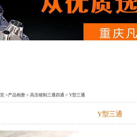
页 >
产品相册
>
高压锻制三通四通
> Y型三通
Y型三通