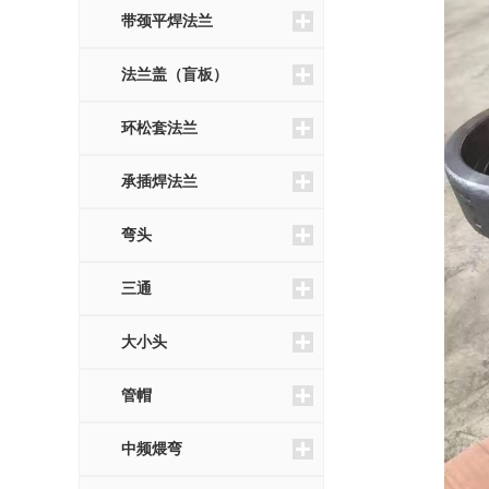
带颈平焊法兰
法兰盖（盲板）
环松套法兰
承插焊法兰
弯头
三通
大小头
管帽
中频煨弯