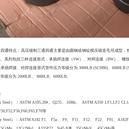
通四通特点：高压锻制三通四通主要是由圆钢或钢锭模压锻造毛坯成型，
。系列包括三种连接形式：承插焊连接（SW）、对焊连接（BW）、螺纹
焊接、对焊连接形式管件压力等级分为 3000LB (SCH80)、6000LB (SCH
分为 2000LB 、3000LB、6000LB。
：
Steel）：ASTM A105,20#、Q235、16Mn、 ASTM A350 LF1,LF2 CL1/
F50,F52,F56,F60,F65,F70等
 Steel）：ASTM A182 F1、 F5a、 F9、 F11、 F12、 F22、 F91、A18
15CrMo、12Cr2Mo1、A335P22、St45.8/Ⅲ、35CrMoV、 45CrMo等