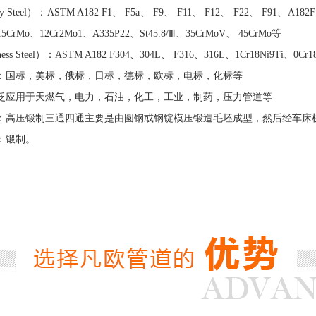
 Steel）：ASTM A182 F1、 F5a、 F9、 F11、 F12、 F22、 F91、A18
15CrMo、12Cr2Mo1、A335P22、St45.8/Ⅲ、35CrMoV、 45CrMo等
ss Steel）：ASTM A182 F304、304L、 F316、316L、1Cr18Ni9Ti、0Cr1
准：国标，美标，俄标，日标，德标，欧标，电标，化标等
广泛应用于天燃气，电力，石油，化工，工业，制药，压力管道等
式：高压锻制三通四通主要是由圆钢或钢锭模压锻造毛坯成型，然后经车床
：锻制。