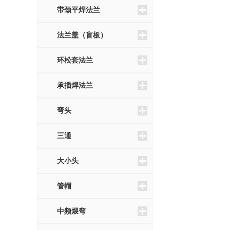
带颈平焊法兰
法兰盖（盲板）
环松套法兰
承插焊法兰
弯头
三通
大小头
管帽
中频煨弯