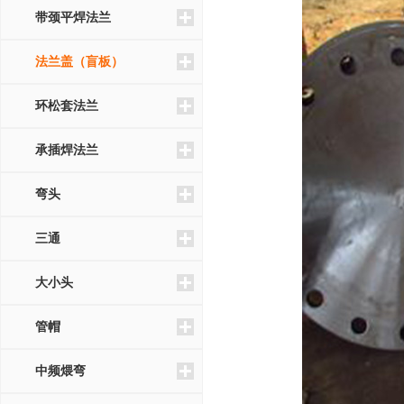
带颈平焊法兰
法兰盖（盲板）
环松套法兰
承插焊法兰
弯头
三通
大小头
管帽
中频煨弯