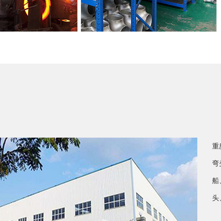
重
弯
船
头